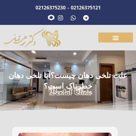
02126375230
-
02126375121
علت تلخی دهان چیست؟آیا تلخی دهان
خطرناک است؟