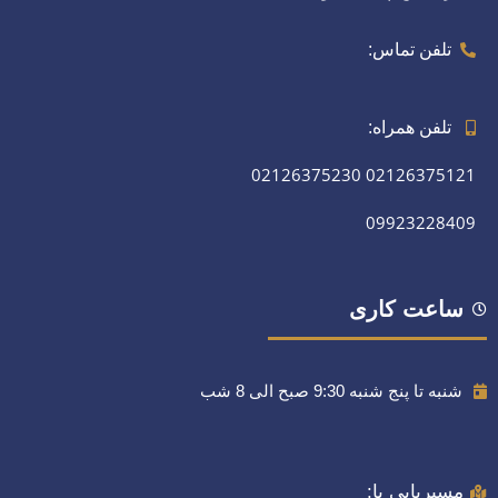
تلفن تماس:
تلفن همراه:
02126375230
02126375121
09923228409
ساعت کاری
شنبه تا پنج شنبه 9:30 صبح الی 8 شب
مسیریابی با: