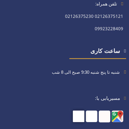
تلفن همراه:
02126375230
02126375121
09923228409
ساعت کاری
شنبه تا پنج شنبه 9:30 صبح الی 8 شب
مسیریابی با: