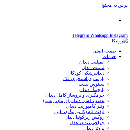
پرش به محتوا
02126375230
-
02126375121
Telegram
Whatsapp
Instagram
صفحه اصلی
خدمات
ایمپلنت دندان
لمینت دندان
دندانپزشکی کودکان
بازسازی استخوان فک
سینوس لیفت
بلیچینگ دندان
جرمگیری و بروساژ کامل دندان
عصب کشی دندان (درمان ریشه)
ونیر کامپوزیت دندان
لیفت لثه (کانتورینگ) با لیزر
روکش زیرکونیا دندان
جراحی دندان عقل
پروتز دندان