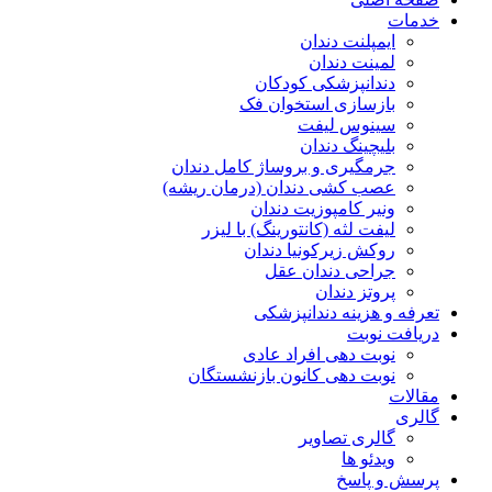
خدمات
ایمپلنت دندان
لمینت دندان
دندانپزشکی کودکان
بازسازی استخوان فک
سینوس لیفت
بلیچینگ دندان
جرمگیری و بروساژ کامل دندان
عصب کشی دندان (درمان ریشه)
ونیر کامپوزیت دندان
لیفت لثه (کانتورینگ) با لیزر
روکش زیرکونیا دندان
جراحی دندان عقل
پروتز دندان
تعرفه و هزینه دندانپزشکی
دریافت نوبت
نوبت دهی افراد عادی
نوبت دهی کانون بازنشستگان
مقالات
گالری
گالری تصاویر
ویدئو ها
پرسش و پاسخ