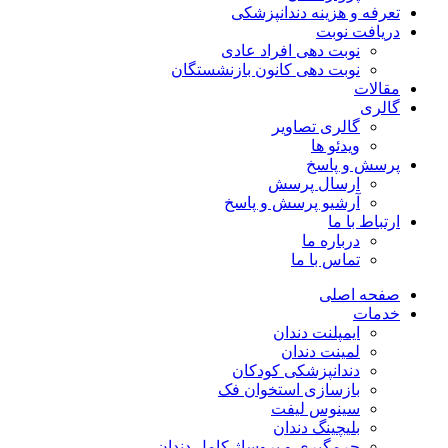
تعرفه و هزینه دندانپزشکی
دریافت نوبت
نوبت دهی افراد عادی
نوبت دهی کانون بازنشستگان
مقالات
گالری
گالری تصاویر
ویدئو ها
پرسش و پاسخ
ارسال پرسش
آرشیو پرسش و پاسخ
ارتباط با ما
درباره ما
تماس با ما
صفحه اصلی
خدمات
ایمپلنت دندان
لمینت دندان
دندانپزشکی کودکان
بازسازی استخوان فک
سینوس لیفت
بلیچینگ دندان
جرمگیری و بروساژ کامل دندان