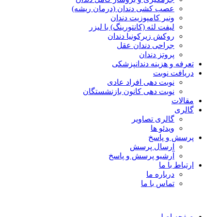
عصب کشی دندان (درمان ریشه)
ونیر کامپوزیت دندان
لیفت لثه (کانتورینگ) با لیزر
روکش زیرکونیا دندان
جراحی دندان عقل
پروتز دندان
تعرفه و هزینه دندانپزشکی
دریافت نوبت
نوبت دهی افراد عادی
نوبت دهی کانون بازنشستگان
مقالات
گالری
گالری تصاویر
ویدئو ها
پرسش و پاسخ
ارسال پرسش
آرشیو پرسش و پاسخ
ارتباط با ما
درباره ما
تماس با ما
صفحه اصلی