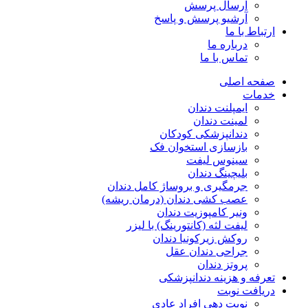
ارسال پرسش
آرشیو پرسش و پاسخ
ارتباط با ما
درباره ما
تماس با ما
صفحه اصلی
خدمات
ایمپلنت دندان
لمینت دندان
دندانپزشکی کودکان
بازسازی استخوان فک
سینوس لیفت
بلیچینگ دندان
جرمگیری و بروساژ کامل دندان
عصب کشی دندان (درمان ریشه)
ونیر کامپوزیت دندان
لیفت لثه (کانتورینگ) با لیزر
روکش زیرکونیا دندان
جراحی دندان عقل
پروتز دندان
تعرفه و هزینه دندانپزشکی
دریافت نوبت
نوبت دهی افراد عادی