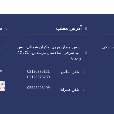
آدرس مطب
س
انپزشکی
آدرس: میدان هروی، مکران شمالی، نبش
شنب
امید شرقی، ساختمان مرسدس، پلاک 12،
واحد 6
مس
تلفن تماس:
02126375121
02126375230
09923228409
تلفن همراه: