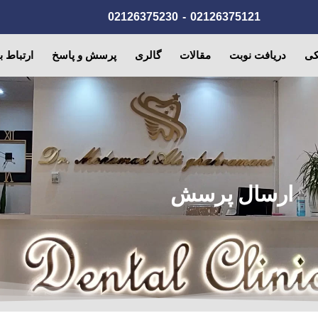
02126375230
-
02126375121
کی
دریافت نوبت
مقالات
گالری
پرسش و پاسخ
ارتباط با
ارسال پرسش