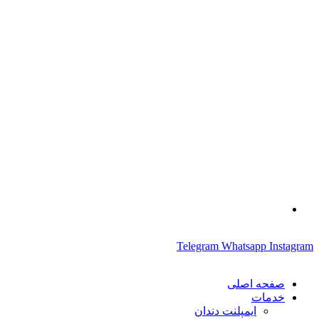
پرش
به
محتوا
02126375230
-
02126375121
Telegram
Whatsapp
Instagram
صفحه اصلی
خدمات
ایمپلنت دندان