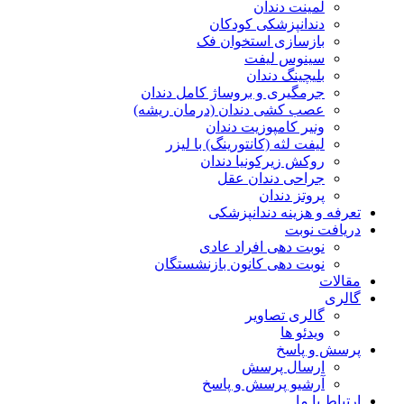
لمینت دندان
دندانپزشکی کودکان
بازسازی استخوان فک
سینوس لیفت
بلیچینگ دندان
جرمگیری و بروساژ کامل دندان
عصب کشی دندان (درمان ریشه)
ونیر کامپوزیت دندان
لیفت لثه (کانتورینگ) با لیزر
روکش زیرکونیا دندان
جراحی دندان عقل
پروتز دندان
تعرفه و هزینه دندانپزشکی
دریافت نوبت
نوبت دهی افراد عادی
نوبت دهی کانون بازنشستگان
مقالات
گالری
گالری تصاویر
ویدئو ها
پرسش و پاسخ
ارسال پرسش
آرشیو پرسش و پاسخ
ارتباط با ما